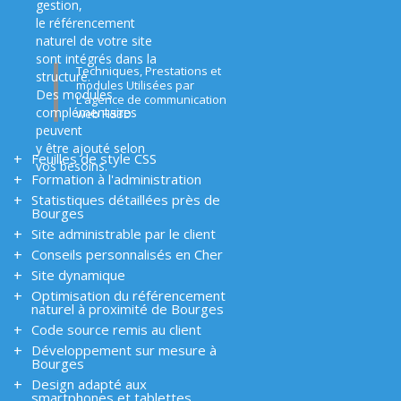
gestion,
le référencement
naturel de votre site
sont intégrés dans la
Techniques, Prestations et
structure.
modules Utilisées par
Des modules
L'agence de communication
complémentaires
web HS3D
peuvent
y être ajouté selon
Feuilles de style CSS
vos besoins.
Formation à l'administration
Statistiques détaillées près de
Bourges
Site administrable par le client
Conseils personnalisés en Cher
Site dynamique
Optimisation du référencement
naturel à proximité de Bourges
Code source remis au client
Développement sur mesure à
Bourges
Design adapté aux
smartphones et tablettes