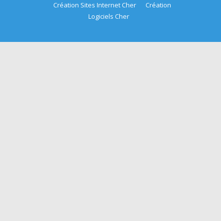
Création Sites Internet Cher
Création
sociétés
gîtes
Logiciels Cher
de
son
chatea