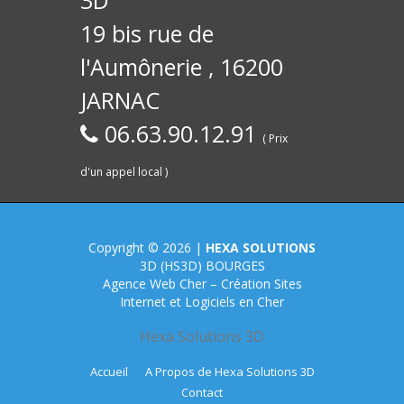
et
inter
19 bis rue de
l'Aumônerie , 16200
JARNAC
06.63.90.12.91
( Prix
d'un appel local )
pour les
té
pour 
Copyright © 2026 |
HEXA SOLUTIONS
3D (HS3D) BOURGES
Agence Web Cher – Création Sites
Internet et Logiciels en Cher
Hexa Solutions 3D
Accueil
A Propos de Hexa Solutions 3D
Contact