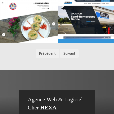
Précédent
Suivant
Création
ion
Créat
Agence Web & Logiciel
Cher
HEXA