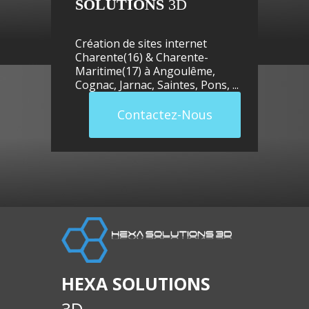
SOLUTIONS
3D
Création de sites internet
Charente(16) & Charente-
Maritime(17) à
Angoulême
,
Cognac
,
Jarnac
,
Saintes
,
Pons
, ...
site
Contactez-Nous
de si
HEXA SOLUTIONS
internet
3D