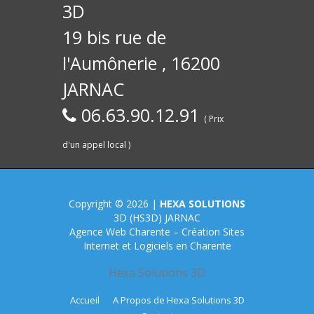
internet
internet
3D
19 bis rue de
l'Aumônerie , 16200
JARNAC
06.63.90.12.91
( Prix
d'un appel local )
pour les
société
Copyright © 2026 |
HEXA SOLUTIONS
3D (HS3D) JARNAC
Agence Web Charente – Création Sites
Internet et Logiciels en Charente
Hexa Solutions 3D
Accueil
A Propos de Hexa Solutions 3D