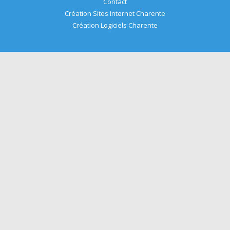
Contact
Création Sites Internet Charente
sociétés
e,
de
Création Logiciels Charente
de
livraison