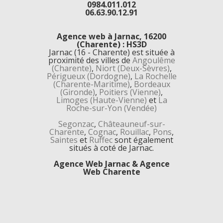
0984.011.012
06.63.90.12.91
Agence web à Jarnac, 16200
(Charente) : HS3D
Jarnac (16 - Charente) est située à
proximité des villes de
Angoulême
(Charente)
,
Niort (Deux-Sèvres)
,
Périgueux (Dordogne)
,
La Rochelle
(Charente-Maritime)
,
Bordeaux
(Gironde)
,
Poitiers (Vienne)
,
Limoges (Haute-Vienne)
et
La
Roche-sur-Yon (Vendée)
Segonzac
,
Châteauneuf-sur-
Charente
,
Cognac
,
Rouillac
,
Pons
,
Saintes
et
Ruffec
sont également
situés à coté de Jarnac.
Agence Web Jarnac & Agence
Web Charente