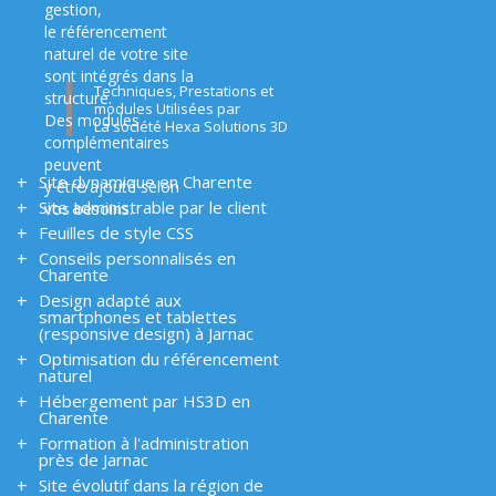
gestion,
le référencement
naturel de votre site
sont intégrés dans la
Techniques, Prestations et
structure.
modules Utilisées par
Des modules
La société Hexa Solutions 3D
complémentaires
peuvent
Site dynamique en Charente
y être ajouté selon
Site administrable par le client
vos besoins.
Feuilles de style CSS
Conseils personnalisés en
Charente
Design adapté aux
smartphones et tablettes
(responsive design) à Jarnac
Optimisation du référencement
naturel
Hébergement par HS3D en
Charente
Formation à l'administration
près de Jarnac
Site évolutif dans la région de