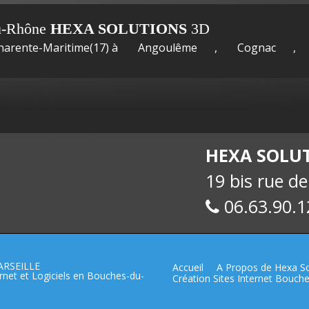
Développement
Dévelop
pement
u-Rhône
HEXA SOLUTIONS
3D
Charente-Maritime(17) à
Angoulême
,
Cognac
,
HEXA SOLU
Windev :
19 bis rue d
Windev 
06.63.90.1
ARSEILLE
Accueil
A Propos de Hexa So
net et Logiciels en Bouches-du-
Création Sites Internet Bouc