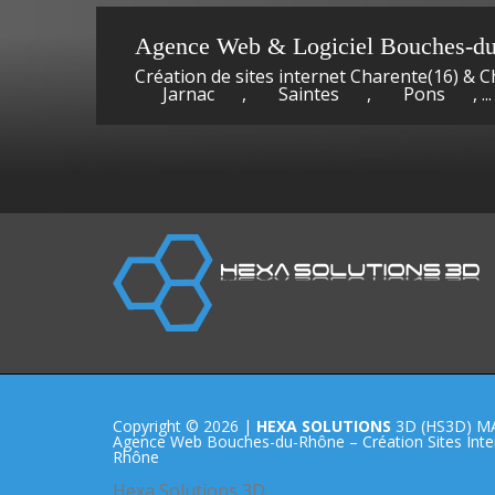
Développement
Dévelop
Agence Web & Logiciel Bouches-d
Création de sites internet Charente(16) & 
Jarnac
,
Saintes
,
Pons
, ...
Windev :
Windev :
Copyright © 2026 |
HEXA SOLUTIONS
3D (HS3D) M
Agence Web Bouches-du-Rhône – Création Sites Inter
Rhône
Hexa Solutions 3D