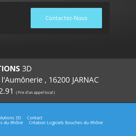
pement
Développement
Dévelop
Contactez-Nous
TIONS
3D
e l'Aumônerie , 16200 JARNAC
:
Windev :
Windev 
2.91
( Prix d'un appel local )
lutions 3D
Contact
hes-du-Rhône
Création Logiciels Bouches-du-Rhône