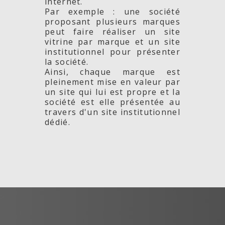
internet.
Par exemple : une société
proposant plusieurs marques
peut faire réaliser un site
vitrine par marque et un site
institutionnel pour présenter
la société.
Ainsi, chaque marque est
Monceau
plomb
pleinement mise en valeur par
t-
un site qui lui est propre et la
société est elle présentée au
travers d'un site institutionnel
dédié.
(Ile de
e
s-