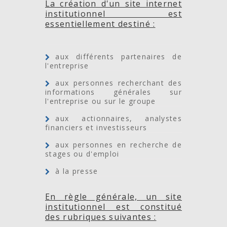
La création d'un site internet
institutionnel est
essentiellement destiné :
Carole
Créa
une
aux différents partenaires de
l'entreprise
aux personnes recherchant des
informations générales sur
l'entreprise ou sur le groupe
aux actionnaires, analystes
financiers et investisseurs
aux personnes en recherche de
LASNIER,
de s
stages ou d'emploi
int
à la presse
En règle générale, un site
institutionnel est constitué
des rubriques suivantes :