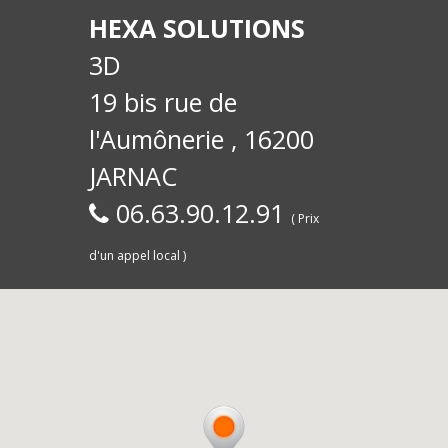
Cog
HEXA SOLUTIONS
70)
3D
19 bis rue de
l'Aumônerie , 16200
JARNAC
06.63.90.12.91
( Prix
(161
d'un appel local )