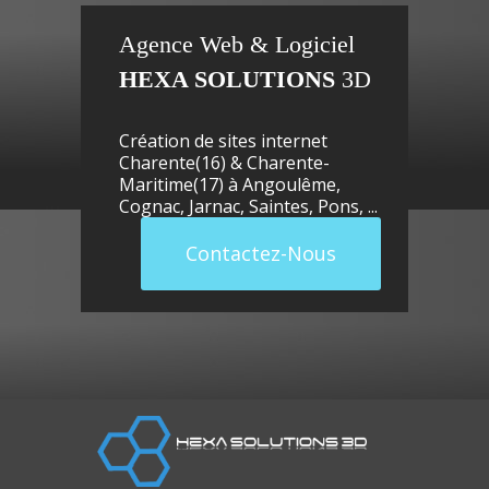
Agence Web & Logiciel
HEXA SOLUTIONS
3D
Création de sites internet
Charente(16) & Charente-
Maritime(17) à
Angoulême
,
Cognac
,
Jarnac
,
Saintes
,
Pons
, ...
France)
chauf
rsac
Contactez-Nous