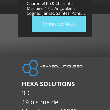
Charente(16) & Charente-
Maritime(17) à
Angoulême
,
Cognac
,
Jarnac
,
Saintes
,
Pons
, ...
Contactez-Nous
llue
E-
soci
HEXA SOLUTIONS
3D
19 bis rue de