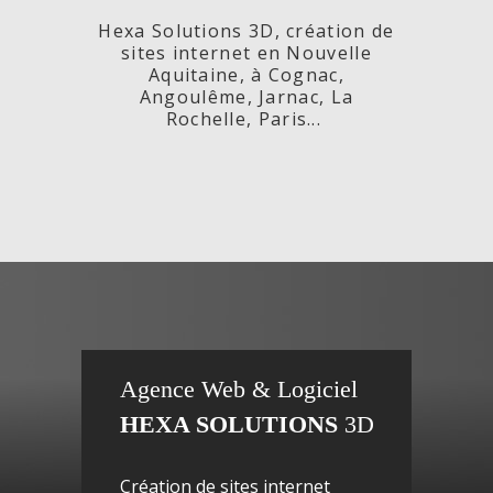
Hexa Solutions 3D, création de
sites internet en Nouvelle
Aquitaine, à Cognac,
Angoulême, Jarnac, La
Rochelle, Paris...
x,
Fleurs de
si
Agence Web & Logiciel
HEXA SOLUTIONS
3D
ac-
Maguy -
inte
Création de sites internet