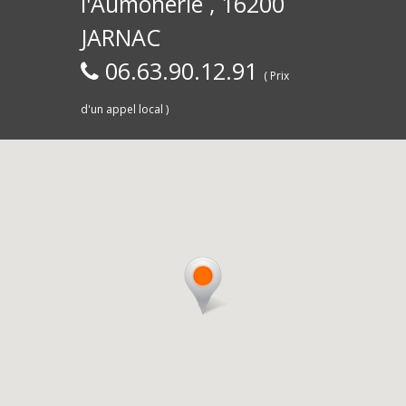
l'Aumônerie , 16200
30)
Commerce,
d
JARNAC
06.63.90.12.91
( Prix
d'un appel local )
Saintes
livra