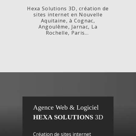
Hexa Solutions 3D, création de
sites internet en Nouvelle
Aquitaine, à Cognac,
Angoulême, Jarnac, La
Rochelle, Paris...
x,
Fleurs de
si
Agence Web & Logiciel
HEXA SOLUTIONS
3D
ac-
Maguy -
inte
Création de sites internet