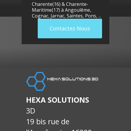
Charente(16) & Charente-
Maritime(17) à
Angoulême
,
Cognac
,
Jarnac
,
Saintes
,
Pons
, ...
Contactez-Nous
llue
E-
soci
HEXA SOLUTIONS
3D
19 bis rue de