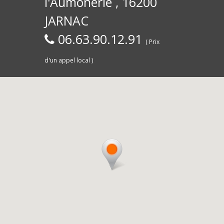
l'Aumônerie , 16200
30)
Commerce,
d
JARNAC
06.63.90.12.91
( Prix
d'un appel local )
Saintes
livra