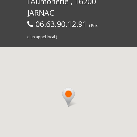
l'Aumônerie , 16200
30)
Commerce,
d
JARNAC
06.63.90.12.91
( Prix
d'un appel local )
Saintes
livra