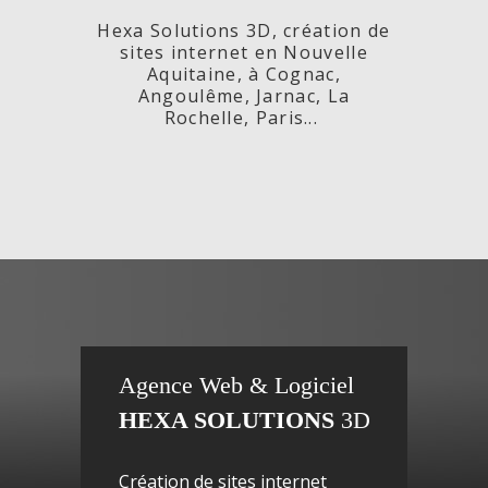
Hexa Solutions 3D, création de
sites internet en Nouvelle
Aquitaine, à Cognac,
Angoulême, Jarnac, La
Rochelle, Paris...
x,
Fleurs de
si
Agence Web & Logiciel
HEXA SOLUTIONS
3D
ac-
Maguy -
inte
Création de sites internet