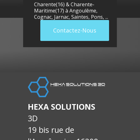
Charente(16) & Charente-
Maritime(17) à
Angoulême
,
Cognac
,
Jarnac
,
Saintes
,
Pons
, ...
Contactez-Nous
llue
E-
soci
HEXA SOLUTIONS
3D
19 bis rue de