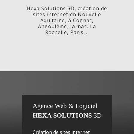
Hexa Solutions 3D, création de
sites internet en Nouvelle
Aquitaine, à Cognac,
Angoulême, Jarnac, La
Rochelle, Paris...
x,
Fleurs de
si
Agence Web & Logiciel
HEXA SOLUTIONS
3D
ac-
Maguy -
inte
Création de sites internet