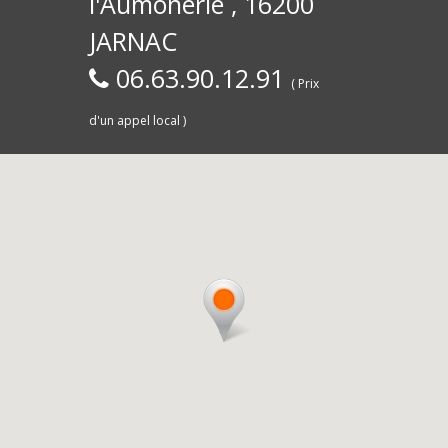
l'Aumônerie , 16200
30)
Commerce,
d
JARNAC
06.63.90.12.91
( Prix
d'un appel local )
Saintes
livra