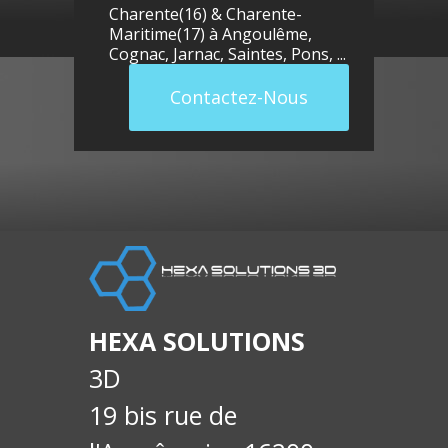
Charente(16) & Charente-
Maritime(17) à
Angoulême
,
Cognac
,
Jarnac
,
Saintes
,
Pons
, ...
Contactez-Nous
llue
E-
soci
HEXA SOLUTIONS
3D
19 bis rue de