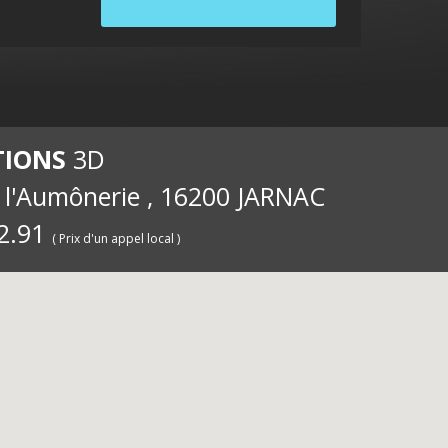
internet
ernet
int
TIONS
3D
e l'Aumônerie , 16200 JARNAC
2.91
( Prix d'un appel local )
pour les
iété
pou