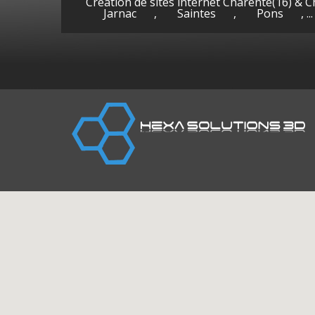
Création de sites internet Charente(16) & 
Jarnac
,
Saintes
,
Pons
, ...
Cognac
Gen
(Charente)
la-P