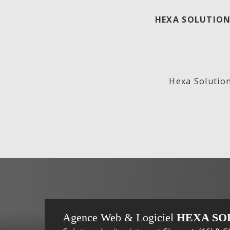
HEXA SOLUTION
ECO
Lab
Hexa Solution
GENERATION,
In
Agence Web & Logiciel
HEXA SO