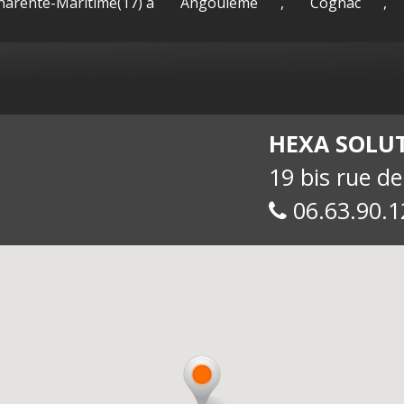
Charente-Maritime(17) à
Angoulême
,
Cognac
,
sac-
Maguy -
int
HEXA SOLU
19 bis rue d
06.63.90.1
allue
E-
soc