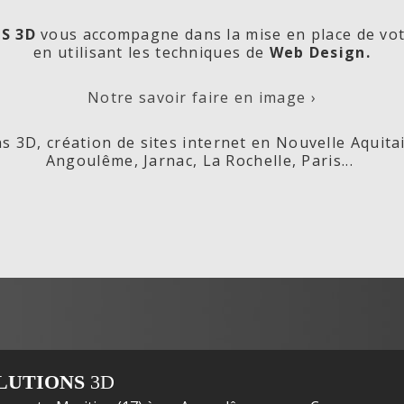
S 3D
vous accompagne dans la mise en place de vo
en utilisant les techniques de
Web Design.
orde
Les
Cré
Notre savoir faire en image ›
s 3D, création de sites internet en Nouvelle Aquita
Angoulême, Jarnac, La Rochelle, Paris...
ox,
Fleurs de
s
LUTIONS
3D