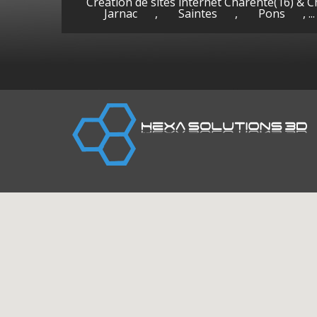
Création de sites internet Charente(16) & 
Jarnac
,
Saintes
,
Pons
, ...
Cognac
Gen
(Charente)
la-P