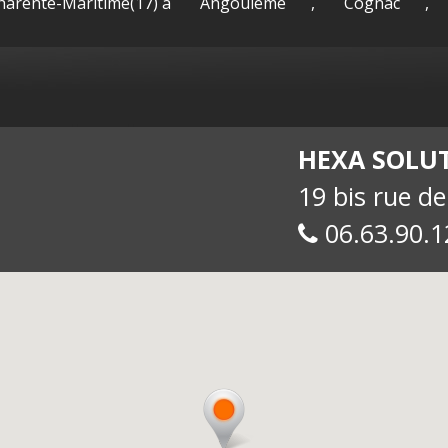
Charente-Maritime(17) à
Angoulême
,
Cognac
,
sac-
Maguy -
int
HEXA SOLU
19 bis rue d
06.63.90.1
allue
E-
soc