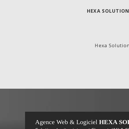
HEXA SOLUTION
ECO
Lab
Hexa Solution
GENERATION,
In
Agence Web & Logiciel
HEXA SO