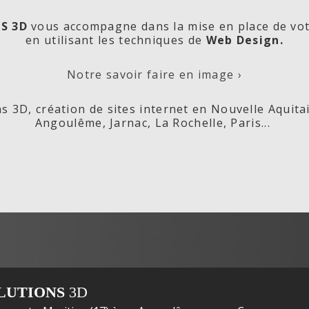
S 3D
vous accompagne dans la mise en place de vo
en utilisant les techniques de
Web Design.
orde
Les
Cré
Notre savoir faire en image ›
s 3D, création de sites internet en Nouvelle Aquita
Angoulême, Jarnac, La Rochelle, Paris...
ox,
Fleurs de
s
LUTIONS
3D