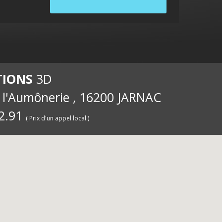
internet
ernet
int
TIONS
3D
e l'Aumônerie , 16200 JARNAC
2.91
( Prix d'un appel local )
pour les
iété
pou