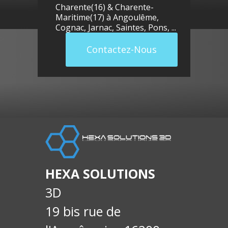
Charente(16) & Charente-
Maritime(17) à
Angoulême
,
Cognac
,
Jarnac
,
Saintes
,
Pons
, ...
Contactez-Nous
llue
E-
soci
HEXA SOLUTIONS
3D
19 bis rue de