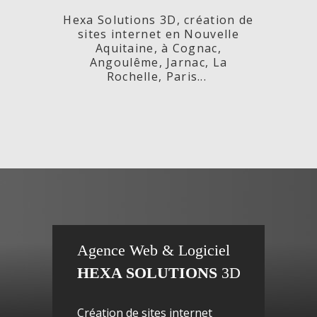
Hexa Solutions 3D, création de
sites internet en Nouvelle
Aquitaine, à Cognac,
Angoulême, Jarnac, La
Rochelle, Paris...
x,
Fleurs de
si
Agence Web & Logiciel
HEXA SOLUTIONS
3D
ac-
Maguy -
inte
Création de sites internet