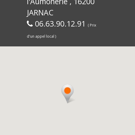
l'Aumônerie , 16200
30)
Commerce,
d
JARNAC
06.63.90.12.91
( Prix
d'un appel local )
Saintes
livra