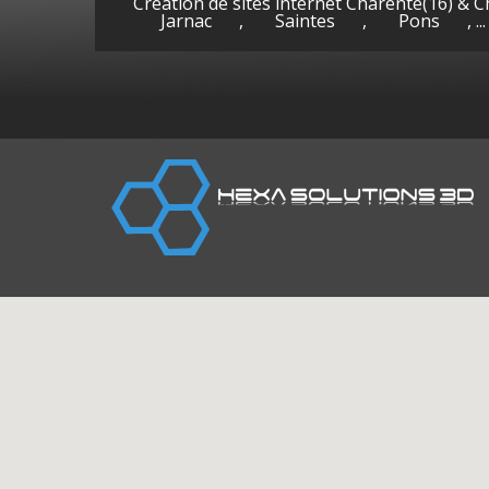
Création de sites internet Charente(16) & 
Jarnac
,
Saintes
,
Pons
, ...
Cognac
Gen
(Charente)
la-P