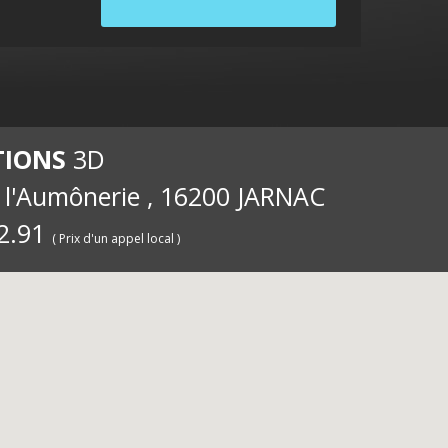
internet
ernet
int
TIONS
3D
e l'Aumônerie , 16200 JARNAC
2.91
( Prix d'un appel local )
pour les
iété
pou