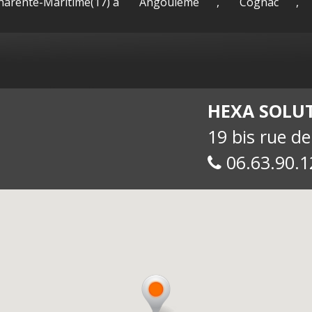
Charente-Maritime(17) à
Angoulême
,
Cognac
,
sac-
Maguy -
int
HEXA SOLU
19 bis rue d
06.63.90.1
allue
E-
soc