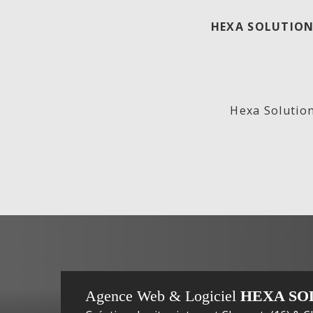
HEXA SOLUTION
ECO
Lab
Hexa Solution
GENERATION,
In
Agence Web & Logiciel
HEXA SO