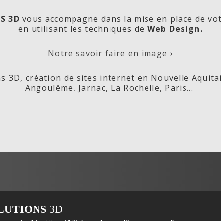
S 3D
vous accompagne dans la mise en place de vo
en utilisant les techniques de
Web Design.
orde
Les
Cré
Notre savoir faire en image ›
s 3D, création de sites internet en Nouvelle Aquita
Angoulême, Jarnac, La Rochelle, Paris...
ox,
Fleurs de
s
LUTIONS
3D