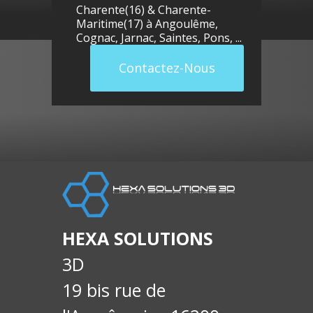
Charente(16) & Charente-
Maritime(17) à
Angoulême
,
Cognac
,
Jarnac
,
Saintes
,
Pons
, ...
Contactez-Nous
llue
E-
soci
HEXA SOLUTIONS
3D
19 bis rue de