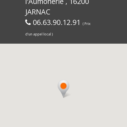
l'Aumônerie , 16200
30)
Commerce,
d
JARNAC
06.63.90.12.91
( Prix
d'un appel local )
Saintes
livra