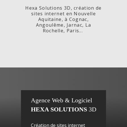
Hexa Solutions 3D, création de
sites internet en Nouvelle
Aquitaine, à Cognac,
Angoulême, Jarnac, La
Rochelle, Paris...
x,
Fleurs de
si
Agence Web & Logiciel
HEXA SOLUTIONS
3D
ac-
Maguy -
inte
Création de sites internet