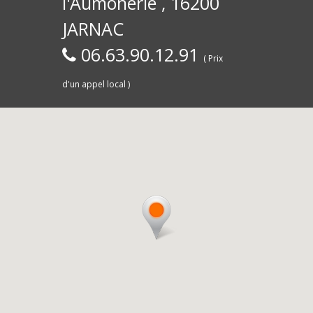
l'Aumônerie , 16200
30)
Commerce,
d
JARNAC
06.63.90.12.91
( Prix
d'un appel local )
Saintes
livra