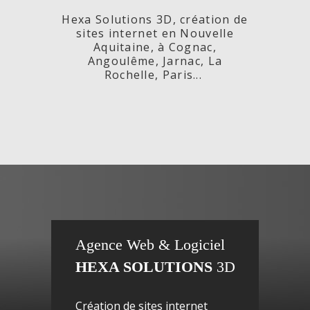
Hexa Solutions 3D, création de
sites internet en Nouvelle
Aquitaine, à Cognac,
Angoulême, Jarnac, La
Rochelle, Paris...
x,
Fleurs de
si
Agence Web & Logiciel
HEXA SOLUTIONS
3D
ac-
Maguy -
inte
Création de sites internet