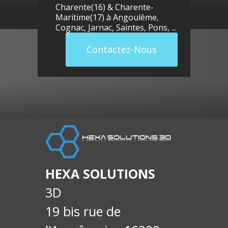
Charente(16) & Charente-
Maritime(17) à
Angoulême
,
Cognac
,
Jarnac
,
Saintes
,
Pons
, ...
Contactez-Nous
llue
E-
soci
HEXA SOLUTIONS
3D
19 bis rue de