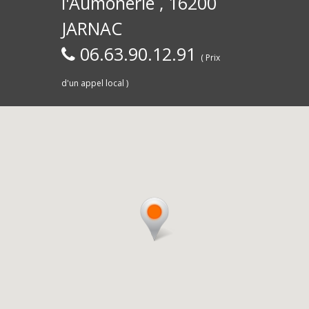
l'Aumônerie , 16200
30)
Commerce,
d
JARNAC
06.63.90.12.91
( Prix
d'un appel local )
Saintes
livra