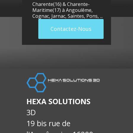
Charente(16) & Charente-
Maritime(17) à
Angoulême
,
Cognac
,
Jarnac
,
Saintes
,
Pons
, ...
Contactez-Nous
llue
E-
soci
HEXA SOLUTIONS
3D
19 bis rue de