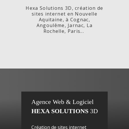
Hexa Solutions 3D, création de
sites internet en Nouvelle
Aquitaine, à Cognac,
Angoulême, Jarnac, La
Rochelle, Paris...
x,
Fleurs de
si
Agence Web & Logiciel
HEXA SOLUTIONS
3D
ac-
Maguy -
inte
Création de sites internet