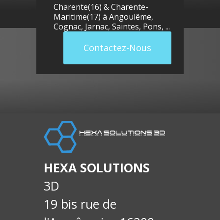
Charente(16) & Charente-
Maritime(17) à
Angoulême
,
Cognac
,
Jarnac
,
Saintes
,
Pons
, ...
Contactez-Nous
llue
E-
soci
HEXA SOLUTIONS
3D
19 bis rue de