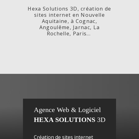
Hexa Solutions 3D, création de
sites internet en Nouvelle
Aquitaine, à Cognac,
Angoulême, Jarnac, La
Rochelle, Paris...
x,
Fleurs de
si
Agence Web & Logiciel
HEXA SOLUTIONS
3D
ac-
Maguy -
inte
Création de sites internet