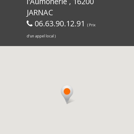
l'Aumônerie , 16200
30)
Commerce,
d
JARNAC
06.63.90.12.91
( Prix
d'un appel local )
Saintes
livra