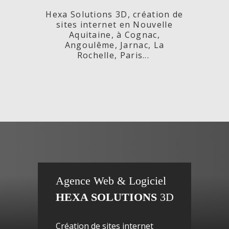
Hexa Solutions 3D, création de
sites internet en Nouvelle
Aquitaine, à Cognac,
Angoulême, Jarnac, La
Rochelle, Paris...
x,
Fleurs de
si
Agence Web & Logiciel
HEXA SOLUTIONS
3D
ac-
Maguy -
inte
Création de sites internet