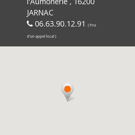
l'Aumônerie , 16200
30)
Commerce,
d
JARNAC
06.63.90.12.91
( Prix
d'un appel local )
Saintes
livra