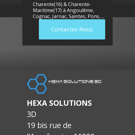
Charente(16) & Charente-
Maritime(17) à
Angoulême
,
Cognac
,
Jarnac
,
Saintes
,
Pons
, ...
Contactez-Nous
llue
E-
soci
HEXA SOLUTIONS
3D
19 bis rue de