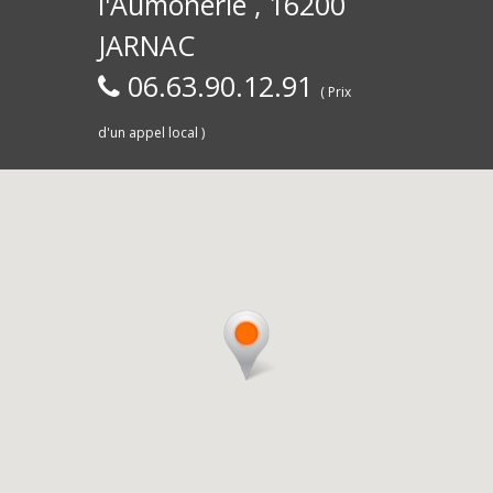
l'Aumônerie , 16200
30)
Commerce,
d
JARNAC
06.63.90.12.91
( Prix
d'un appel local )
Saintes
livra