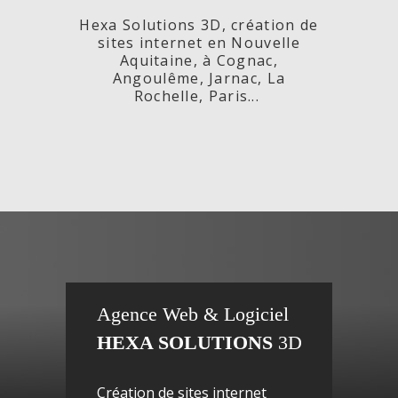
Hexa Solutions 3D, création de
sites internet en Nouvelle
Aquitaine, à Cognac,
Angoulême, Jarnac, La
Rochelle, Paris...
x,
Fleurs de
si
Agence Web & Logiciel
HEXA SOLUTIONS
3D
ac-
Maguy -
inte
Création de sites internet