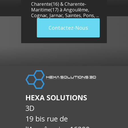
Charente(16) & Charente-
Maritime(17) à
Angoulême
,
Cognac
,
Jarnac
,
Saintes
,
Pons
, ...
Contactez-Nous
llue
E-
soci
HEXA SOLUTIONS
3D
19 bis rue de