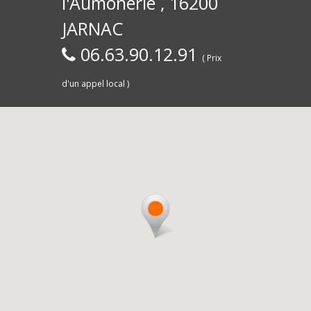
l'Aumônerie , 16200
30)
Commerce,
d
JARNAC
06.63.90.12.91
( Prix
d'un appel local )
Saintes
livra