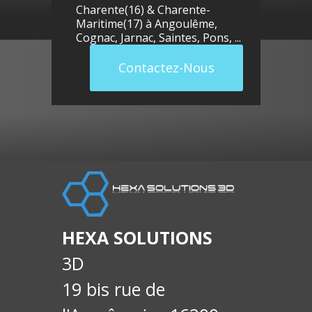
Charente(16) & Charente-
Maritime(17) à
Angoulême
,
Cognac
,
Jarnac
,
Saintes
,
Pons
, ...
Contactez-Nous
llue
E-
soci
HEXA SOLUTIONS
3D
19 bis rue de