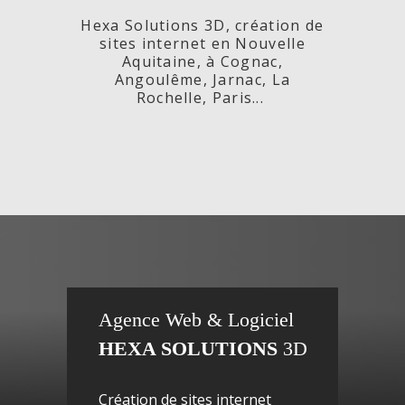
Hexa Solutions 3D, création de
sites internet en Nouvelle
Aquitaine, à Cognac,
Angoulême, Jarnac, La
Rochelle, Paris...
x,
Fleurs de
si
Agence Web & Logiciel
HEXA SOLUTIONS
3D
ac-
Maguy -
inte
Création de sites internet