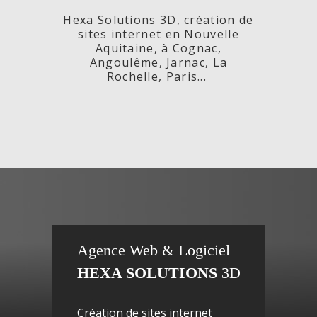
Hexa Solutions 3D, création de
sites internet en Nouvelle
Aquitaine, à Cognac,
Angoulême, Jarnac, La
Rochelle, Paris...
x,
Fleurs de
si
Agence Web & Logiciel
HEXA SOLUTIONS
3D
ac-
Maguy -
inte
Création de sites internet