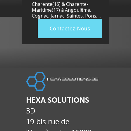
Charente(16) & Charente-
Maritime(17) à
Angoulême
,
Cognac
,
Jarnac
,
Saintes
,
Pons
, ...
Contactez-Nous
llue
E-
soci
HEXA SOLUTIONS
3D
19 bis rue de