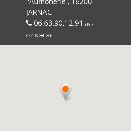
l'Aumônerie , 16200
30)
Commerce,
d
JARNAC
06.63.90.12.91
( Prix
d'un appel local )
Saintes
livra