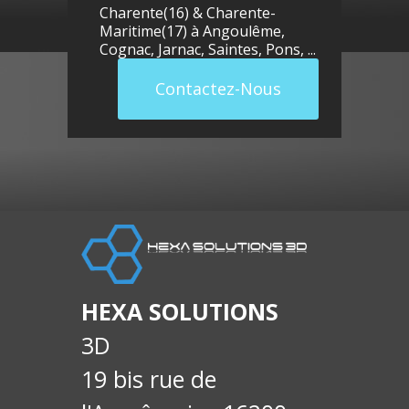
Charente(16) & Charente-
Maritime(17) à
Angoulême
,
Cognac
,
Jarnac
,
Saintes
,
Pons
, ...
Contactez-Nous
llue
E-
soci
HEXA SOLUTIONS
3D
19 bis rue de