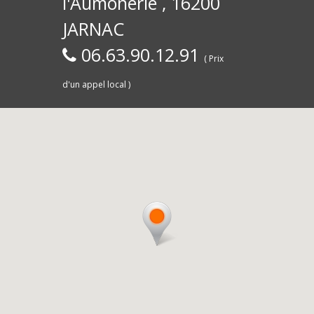
l'Aumônerie , 16200
30)
Commerce,
d
JARNAC
06.63.90.12.91
( Prix
d'un appel local )
Saintes
livra