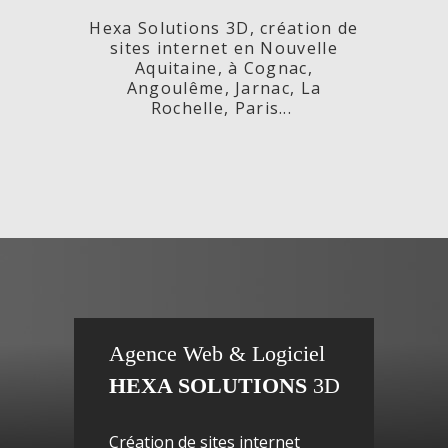
Hexa Solutions 3D, création de
sites internet en Nouvelle
Aquitaine, à Cognac,
Angoulême, Jarnac, La
Rochelle, Paris...
x,
Fleurs de
si
Agence Web & Logiciel
HEXA SOLUTIONS
3D
ac-
Maguy -
inte
Création de sites internet