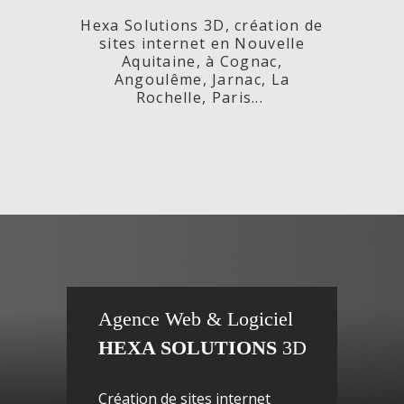
Hexa Solutions 3D, création de
sites internet en Nouvelle
Aquitaine, à Cognac,
Angoulême, Jarnac, La
Rochelle, Paris...
x,
Fleurs de
si
Agence Web & Logiciel
HEXA SOLUTIONS
3D
ac-
Maguy -
inte
Création de sites internet