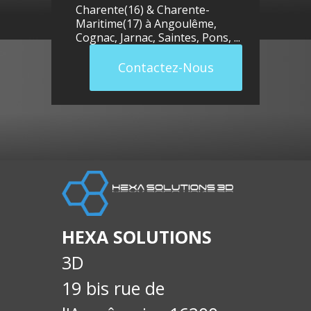
Charente(16) & Charente-
Maritime(17) à
Angoulême
,
Cognac
,
Jarnac
,
Saintes
,
Pons
, ...
Contactez-Nous
llue
E-
soci
HEXA SOLUTIONS
3D
19 bis rue de