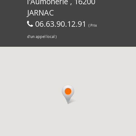
l'Aumônerie , 16200
30)
Commerce,
d
JARNAC
06.63.90.12.91
( Prix
d'un appel local )
Saintes
livra