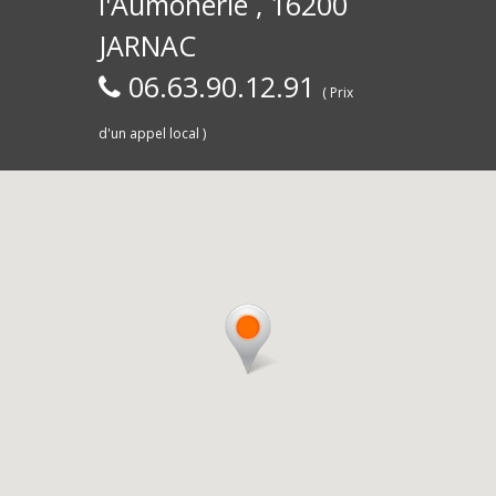
l'Aumônerie , 16200
30)
Commerce,
d
JARNAC
06.63.90.12.91
( Prix
d'un appel local )
Saintes
livra