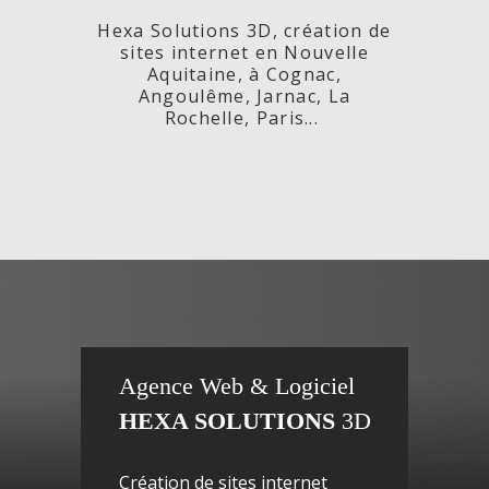
Hexa Solutions 3D, création de
sites internet en Nouvelle
Aquitaine, à Cognac,
Angoulême, Jarnac, La
Rochelle, Paris...
x,
Fleurs de
si
Agence Web & Logiciel
HEXA SOLUTIONS
3D
ac-
Maguy -
inte
Création de sites internet