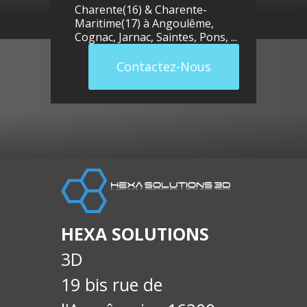
Charente(16) & Charente-
Maritime(17) à
Angoulême
,
Cognac
,
Jarnac
,
Saintes
,
Pons
, ...
Contactez-Nous
llue
E-
soci
HEXA SOLUTIONS
3D
19 bis rue de