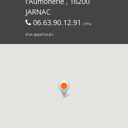
l'Aumônerie , 16200
30)
Commerce,
d
JARNAC
06.63.90.12.91
( Prix
d'un appel local )
Saintes
livra