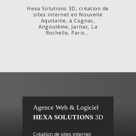
Hexa Solutions 3D, création de
sites internet en Nouvelle
Aquitaine, à Cognac,
Angoulême, Jarnac, La
Rochelle, Paris...
x,
Fleurs de
si
Agence Web & Logiciel
HEXA SOLUTIONS
3D
ac-
Maguy -
inte
Création de sites internet