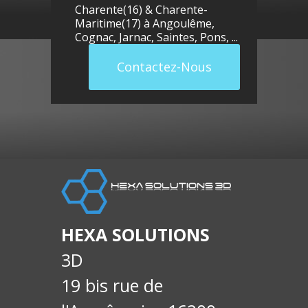
Charente(16) & Charente-
Maritime(17) à
Angoulême
,
Cognac
,
Jarnac
,
Saintes
,
Pons
, ...
Contactez-Nous
llue
E-
soci
HEXA SOLUTIONS
3D
19 bis rue de