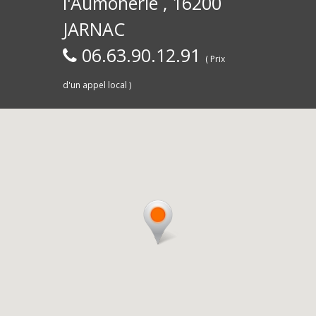
l'Aumônerie , 16200
30)
Commerce,
d
JARNAC
06.63.90.12.91
( Prix
d'un appel local )
Saintes
livra