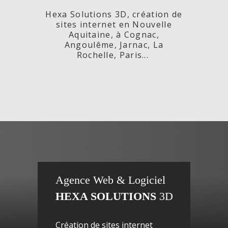
Hexa Solutions 3D, création de
sites internet en Nouvelle
Aquitaine, à Cognac,
Angoulême, Jarnac, La
Rochelle, Paris...
x,
Fleurs de
si
Agence Web & Logiciel
HEXA SOLUTIONS
3D
ac-
Maguy -
inte
Création de sites internet