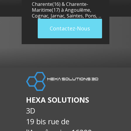
Charente(16) & Charente-
Maritime(17) à
Angoulême
,
Cognac
,
Jarnac
,
Saintes
,
Pons
, ...
Contactez-Nous
llue
E-
soci
HEXA SOLUTIONS
3D
19 bis rue de