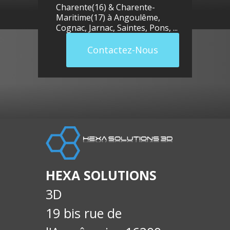
Charente(16) & Charente-
Maritime(17) à
Angoulême
,
Cognac
,
Jarnac
,
Saintes
,
Pons
, ...
Contactez-Nous
llue
E-
soci
HEXA SOLUTIONS
3D
19 bis rue de