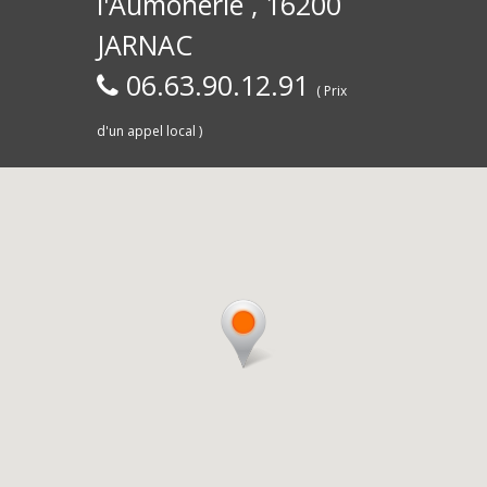
l'Aumônerie , 16200
30)
Commerce,
d
JARNAC
06.63.90.12.91
( Prix
d'un appel local )
Saintes
livra