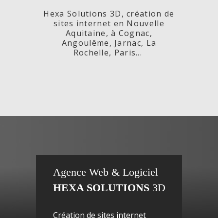
Hexa Solutions 3D, création de
sites internet en Nouvelle
Aquitaine, à Cognac,
Angoulême, Jarnac, La
Rochelle, Paris...
x,
Fleurs de
si
Agence Web & Logiciel
HEXA SOLUTIONS
3D
ac-
Maguy -
inte
Création de sites internet