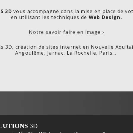
S 3D
vous accompagne dans la mise en place de vo
en utilisant les techniques de
Web Design.
orde
Les
Cré
Notre savoir faire en image ›
s 3D, création de sites internet en Nouvelle Aquita
Angoulême, Jarnac, La Rochelle, Paris...
ox,
Fleurs de
s
LUTIONS
3D