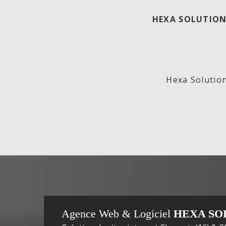
HEXA SOLUTION
ECO
Lab
Hexa Solution
GENERATION,
In
Agence Web & Logiciel
HEXA SO