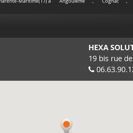
Charente-Maritime(17) à
Angoulême
,
Cognac
,
sac-
Maguy -
int
HEXA SOLU
19 bis rue d
06.63.90.1
allue
E-
soc