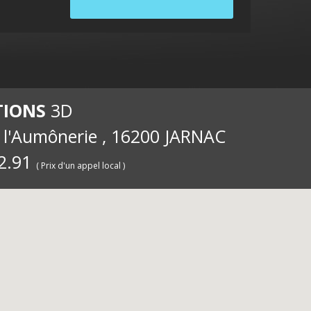
internet
ernet
int
TIONS
3D
e l'Aumônerie , 16200 JARNAC
2.91
( Prix d'un appel local )
pour les
iété
pou