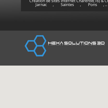
Création de sites internet Charente(16) & 
Jarnac
,
Saintes
,
Pons
, ...
Cognac
Gen
(Charente)
la-P