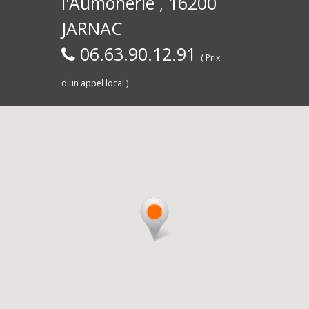
l'Aumônerie , 16200
30)
Commerce,
d
JARNAC
06.63.90.12.91
( Prix
d'un appel local )
Saintes
livra