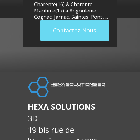
Charente(16) & Charente-
Maritime(17) à
Angoulême
,
Cognac
,
Jarnac
,
Saintes
,
Pons
, ...
Contactez-Nous
llue
E-
soci
HEXA SOLUTIONS
3D
19 bis rue de