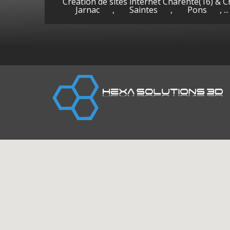
Création de sites internet Charente(16) & 
Jarnac
,
Saintes
,
Pons
, ...
Cognac
Gen
(Charente)
la-P