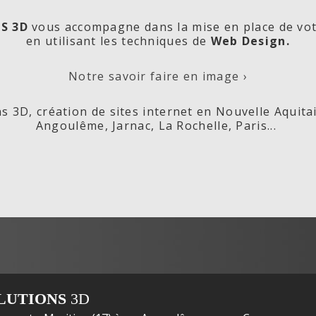
S 3D
vous accompagne dans la mise en place de vo
en utilisant les techniques de
Web Design.
orde
Les
Cré
Notre savoir faire en image ›
s 3D, création de sites internet en Nouvelle Aquita
Angoulême, Jarnac, La Rochelle, Paris...
ox,
Fleurs de
s
LUTIONS
3D