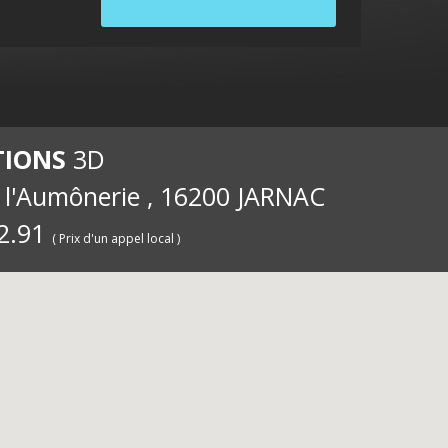
internet
ernet
int
TIONS
3D
e l'Aumônerie , 16200 JARNAC
2.91
( Prix d'un appel local )
pour les
iété
pou