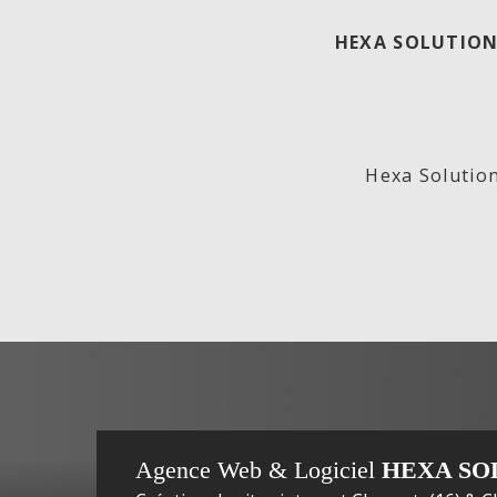
HEXA SOLUTION
ECO
Lab
Hexa Solution
GENERATION,
In
Agence Web & Logiciel
HEXA SO