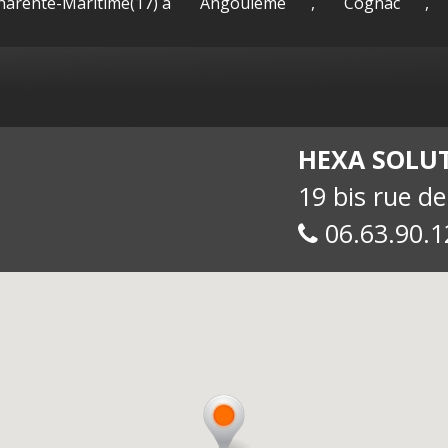
Charente-Maritime(17) à
Angoulême
,
Cognac
,
sac-
Maguy -
int
HEXA SOLU
19 bis rue d
06.63.90.1
allue
E-
soc