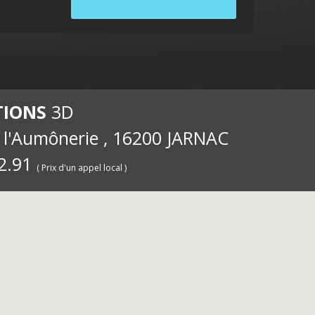
internet
ernet
int
TIONS
3D
e l'Aumônerie , 16200 JARNAC
2.91
( Prix d'un appel local )
pour les
iété
pou