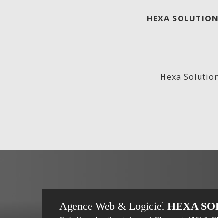
HEXA SOLUTION
ECO
Lab
Hexa Solution
GENERATION,
In
Agence Web & Logiciel
HEXA SO