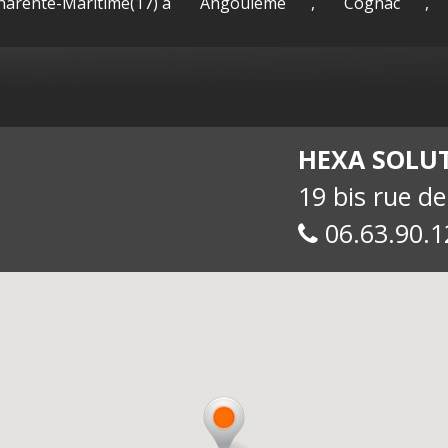
Charente-Maritime(17) à
Angoulême
,
Cognac
,
sac-
Maguy -
int
HEXA SOLU
19 bis rue d
06.63.90.1
allue
E-
soc