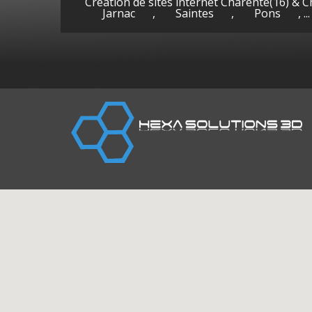
Création de sites internet Charente(16) & 
Jarnac
,
Saintes
,
Pons
, ...
Cognac
Gen
(Charente)
la-P