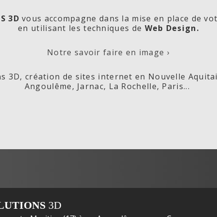
S 3D
vous accompagne dans la mise en place de vo
en utilisant les techniques de
Web Design.
orde
Les
Cré
Notre savoir faire en image ›
s 3D, création de sites internet en Nouvelle Aquita
Angoulême, Jarnac, La Rochelle, Paris...
ox,
Fleurs de
s
LUTIONS
3D