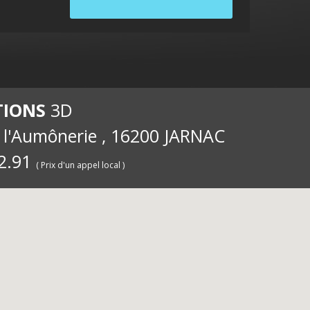
internet
ernet
int
TIONS
3D
e l'Aumônerie , 16200 JARNAC
2.91
( Prix d'un appel local )
pour les
iété
pou