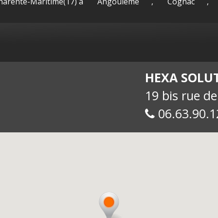
Charente-Maritime(17) à
Angoulême
,
Cognac
,
sac-
Maguy -
int
HEXA SOLU
19 bis rue d
06.63.90.1
allue
E-
soc