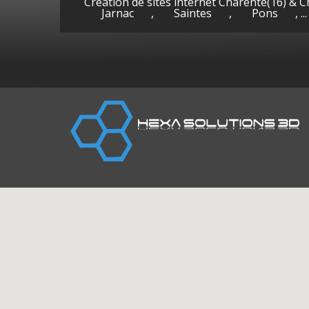
Création de sites internet Charente(16) & 
Jarnac
,
Saintes
,
Pons
, ...
Cognac
Gen
(Charente)
la-P