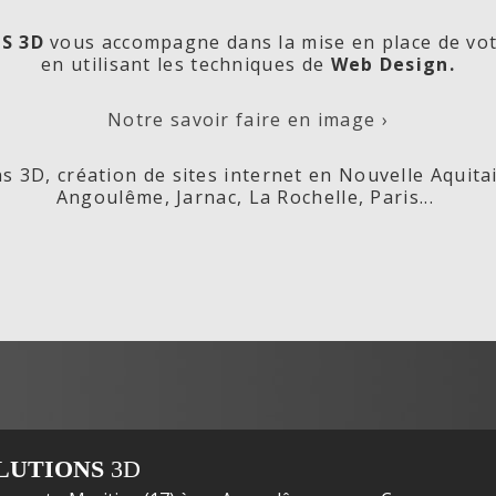
S 3D
vous accompagne dans la mise en place de vo
en utilisant les techniques de
Web Design.
orde
Les
Cré
Notre savoir faire en image ›
s 3D, création de sites internet en Nouvelle Aquita
Angoulême, Jarnac, La Rochelle, Paris...
ox,
Fleurs de
s
LUTIONS
3D