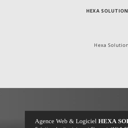
HEXA SOLUTION
ECO
Lab
Hexa Solution
GENERATION,
In
Agence Web & Logiciel
HEXA SO