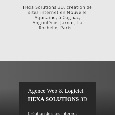
Hexa Solutions 3D, création de
sites internet en Nouvelle
Aquitaine, à Cognac,
Angoulême, Jarnac, La
Rochelle, Paris...
x,
Fleurs de
si
Agence Web & Logiciel
HEXA SOLUTIONS
3D
ac-
Maguy -
inte
Création de sites internet