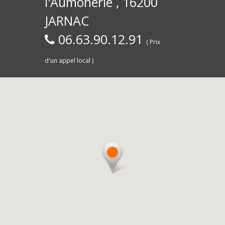
l'Aumônerie , 16200
30)
Commerce,
d
JARNAC
06.63.90.12.91
( Prix
d'un appel local )
Saintes
livra