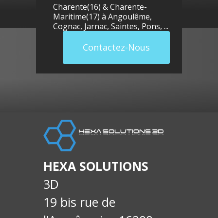
Charente(16) & Charente-
Maritime(17) à
Angoulême
,
Cognac
,
Jarnac
,
Saintes
,
Pons
, ...
Contactez-Nous
llue
E-
soci
HEXA SOLUTIONS
3D
19 bis rue de