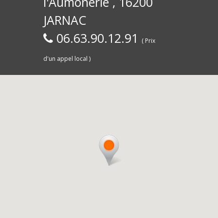
l'Aumônerie , 16200
30)
Commerce,
d
JARNAC
06.63.90.12.91
( Prix
d'un appel local )
Saintes
livra