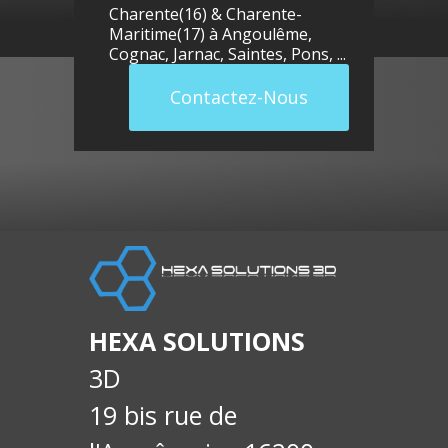
Charente(16) & Charente-
Maritime(17) à
Angoulême
,
Cognac
,
Jarnac
,
Saintes
,
Pons
, ...
Contactez-Nous
llue
E-
soci
HEXA SOLUTIONS
3D
19 bis rue de