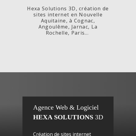
Hexa Solutions 3D, création de
sites internet en Nouvelle
Aquitaine, à Cognac,
Angoulême, Jarnac, La
Rochelle, Paris...
x,
Fleurs de
si
Agence Web & Logiciel
HEXA SOLUTIONS
3D
ac-
Maguy -
inte
Création de sites internet