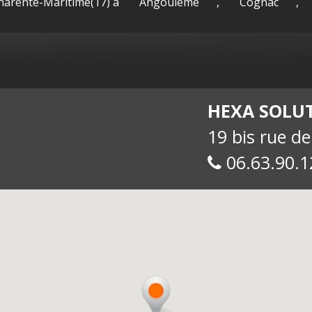
Charente-Maritime(17) à
Angoulême
,
Cognac
,
sac-
Maguy -
int
HEXA SOLU
19 bis rue d
06.63.90.1
allue
E-
soc