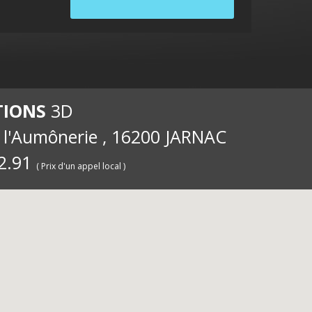
internet
ernet
int
TIONS
3D
e l'Aumônerie , 16200 JARNAC
2.91
( Prix d'un appel local )
pour les
iété
pou