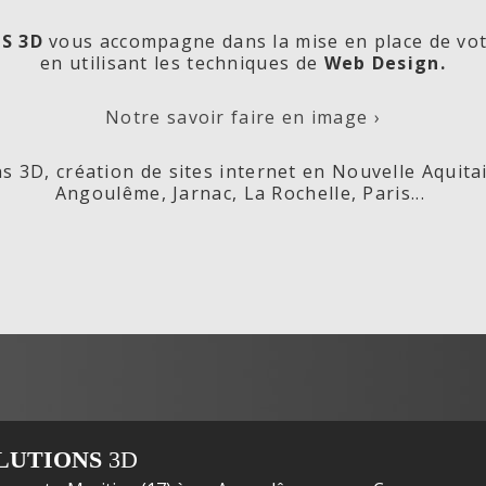
S 3D
vous accompagne dans la mise en place de vo
en utilisant les techniques de
Web Design.
orde
Les
Cré
Notre savoir faire en image ›
s 3D, création de sites internet en Nouvelle Aquita
Angoulême, Jarnac, La Rochelle, Paris...
ox,
Fleurs de
s
LUTIONS
3D