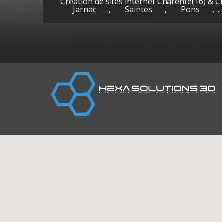
Création de sites internet Charente(16) & 
Jarnac
,
Saintes
,
Pons
, ...
Cognac
Gen
(Charente)
la-P