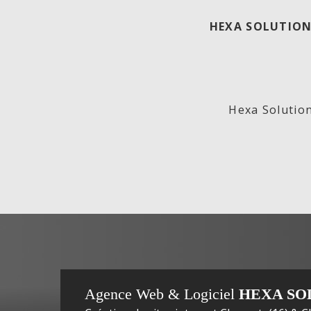
HEXA SOLUTION
ECO
Lab
Hexa Solution
GENERATION,
In
Agence Web & Logiciel
HEXA SO