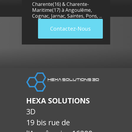
Charente(16) & Charente-
Maritime(17) à
Angoulême
,
Cognac
,
Jarnac
,
Saintes
,
Pons
, ...
Contactez-Nous
llue
E-
soci
HEXA SOLUTIONS
3D
19 bis rue de