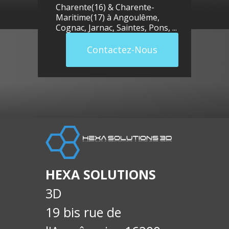
Charente(16) & Charente-
Maritime(17) à
Angoulême
,
Cognac
,
Jarnac
,
Saintes
,
Pons
, ...
Contactez-Nous
llue
E-
soci
HEXA SOLUTIONS
3D
19 bis rue de