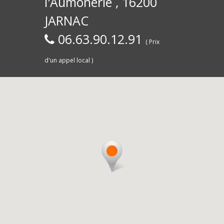
l'Aumônerie , 16200
30)
Commerce,
d
JARNAC
06.63.90.12.91
( Prix
d'un appel local )
Saintes
livra