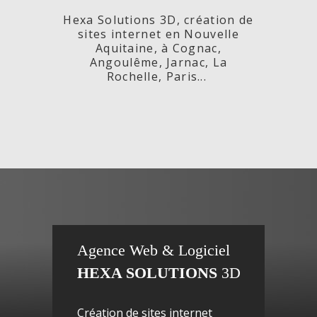
Hexa Solutions 3D, création de
sites internet en Nouvelle
Aquitaine, à Cognac,
Angoulême, Jarnac, La
Rochelle, Paris...
x,
Fleurs de
si
Agence Web & Logiciel
HEXA SOLUTIONS
3D
ac-
Maguy -
inte
Création de sites internet