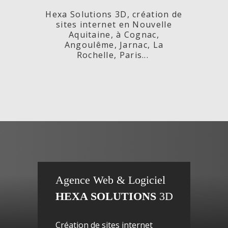
Hexa Solutions 3D, création de
sites internet en Nouvelle
Aquitaine, à Cognac,
Angoulême, Jarnac, La
Rochelle, Paris...
x,
Fleurs de
si
Agence Web & Logiciel
HEXA SOLUTIONS
3D
ac-
Maguy -
inte
Création de sites internet