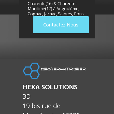
Charente(16) & Charente-
Maritime(17) à
Angoulême
,
Cognac
,
Jarnac
,
Saintes
,
Pons
, ...
Contactez-Nous
llue
E-
soci
HEXA SOLUTIONS
3D
19 bis rue de