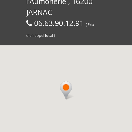
l'Aumônerie , 16200
30)
Commerce,
d
JARNAC
06.63.90.12.91
( Prix
d'un appel local )
Saintes
livra