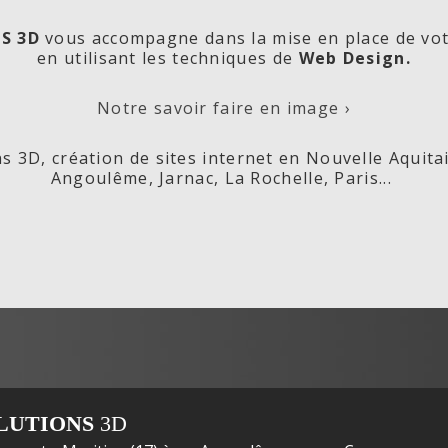
S 3D
vous accompagne dans la mise en place de vo
en utilisant les techniques de
Web Design.
orde
Les
Cré
Notre savoir faire en image ›
s 3D, création de sites internet en Nouvelle Aquita
Angoulême, Jarnac, La Rochelle, Paris...
ox,
Fleurs de
s
LUTIONS
3D