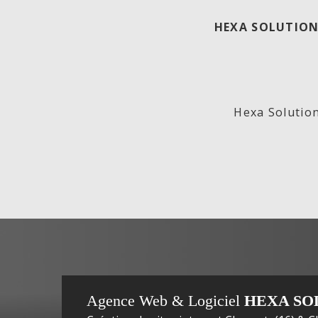
HEXA SOLUTION
ECO
Lab
Hexa Solution
GENERATION,
In
Agence Web & Logiciel
HEXA SO