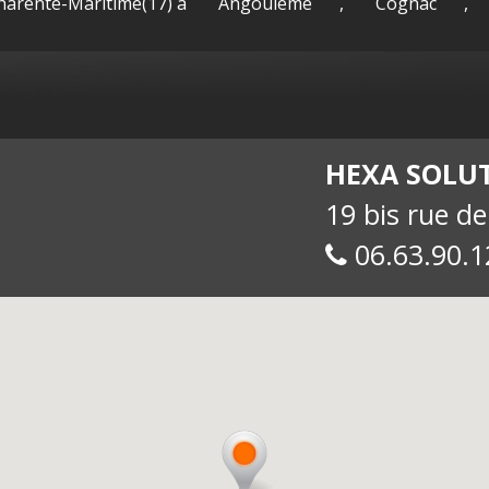
Charente-Maritime(17) à
Angoulême
,
Cognac
,
sac-
Maguy -
int
HEXA SOLU
19 bis rue d
06.63.90.1
allue
E-
soc