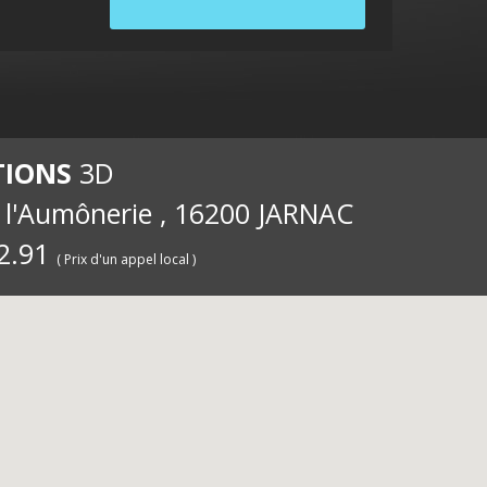
internet
ernet
int
TIONS
3D
e l'Aumônerie , 16200 JARNAC
2.91
( Prix d'un appel local )
pour les
iété
pou