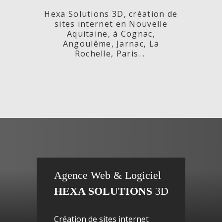
Hexa Solutions 3D, création de
sites internet en Nouvelle
Aquitaine, à Cognac,
Angoulême, Jarnac, La
Rochelle, Paris...
x,
Fleurs de
si
Agence Web & Logiciel
HEXA SOLUTIONS
3D
ac-
Maguy -
inte
Création de sites internet