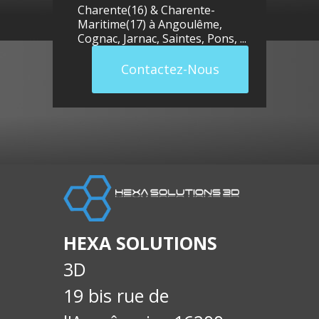
Charente(16) & Charente-
Maritime(17) à
Angoulême
,
Cognac
,
Jarnac
,
Saintes
,
Pons
, ...
Contactez-Nous
llue
E-
soci
HEXA SOLUTIONS
3D
19 bis rue de