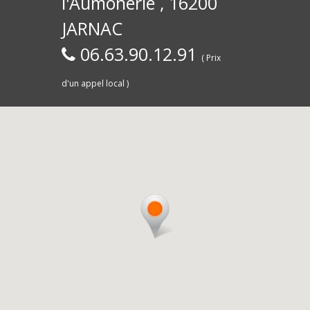
l'Aumônerie , 16200
30)
Commerce,
d
JARNAC
06.63.90.12.91
( Prix
d'un appel local )
Saintes
livra