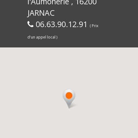
l'Aumônerie , 16200
30)
Commerce,
d
JARNAC
06.63.90.12.91
( Prix
d'un appel local )
Saintes
livra