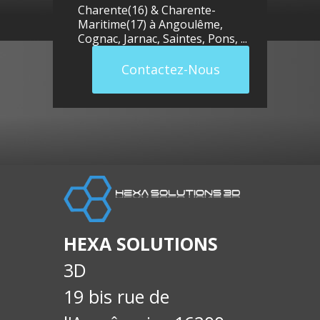
Charente(16) & Charente-
Maritime(17) à
Angoulême
,
Cognac
,
Jarnac
,
Saintes
,
Pons
, ...
Contactez-Nous
llue
E-
soci
HEXA SOLUTIONS
3D
19 bis rue de