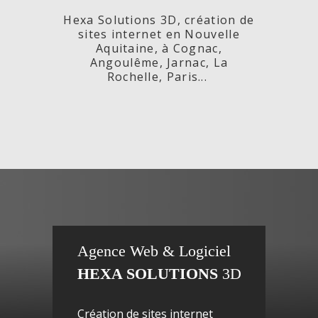
Hexa Solutions 3D, création de
sites internet en Nouvelle
Aquitaine, à Cognac,
Angoulême, Jarnac, La
Rochelle, Paris...
x,
Fleurs de
si
Agence Web & Logiciel
HEXA SOLUTIONS
3D
ac-
Maguy -
inte
Création de sites internet