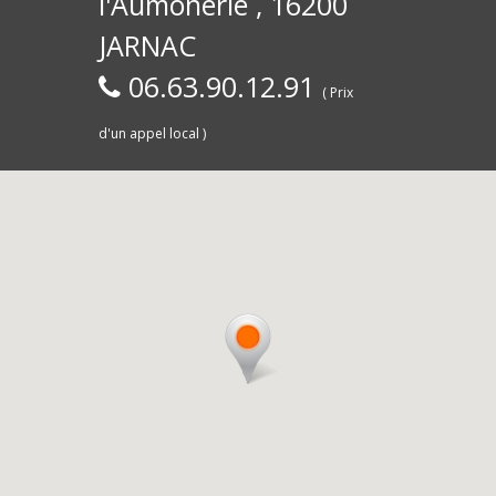
l'Aumônerie , 16200
30)
Commerce,
d
JARNAC
06.63.90.12.91
( Prix
d'un appel local )
Saintes
livra