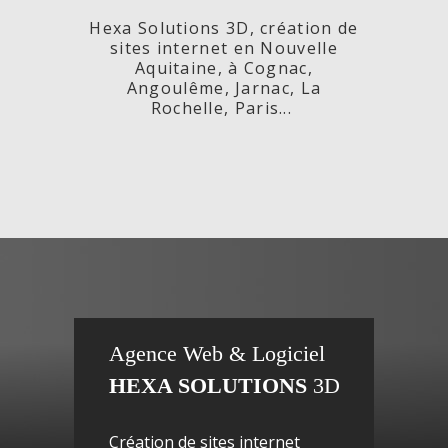
Hexa Solutions 3D, création de
sites internet en Nouvelle
Aquitaine, à Cognac,
Angoulême, Jarnac, La
Rochelle, Paris...
x,
Fleurs de
si
Agence Web & Logiciel
HEXA SOLUTIONS
3D
ac-
Maguy -
inte
Création de sites internet