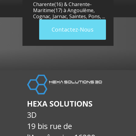
Charente(16) & Charente-
Maritime(17) à
Angoulême
,
Cognac
,
Jarnac
,
Saintes
,
Pons
, ...
Contactez-Nous
llue
E-
soci
HEXA SOLUTIONS
3D
19 bis rue de