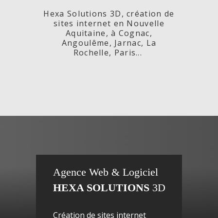
Hexa Solutions 3D, création de
sites internet en Nouvelle
Aquitaine, à Cognac,
Angoulême, Jarnac, La
Rochelle, Paris...
x,
Fleurs de
si
Agence Web & Logiciel
HEXA SOLUTIONS
3D
ac-
Maguy -
inte
Création de sites internet