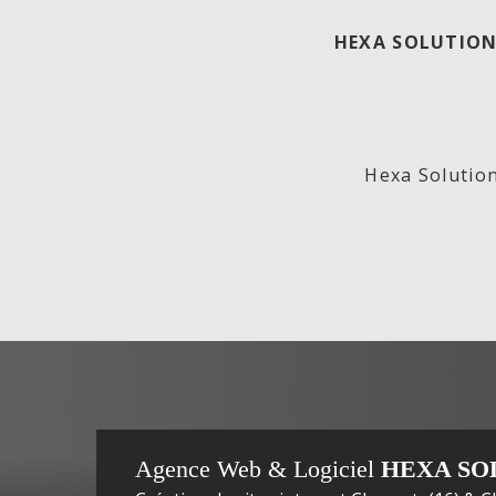
HEXA SOLUTION
ECO
Lab
Hexa Solution
GENERATION,
In
Agence Web & Logiciel
HEXA SO