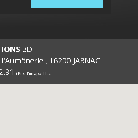
internet
ernet
int
TIONS
3D
e l'Aumônerie , 16200 JARNAC
2.91
( Prix d'un appel local )
pour les
iété
pou