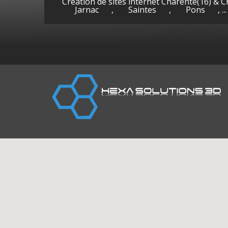
Création de sites internet Charente(16) & 
Jarnac
,
Saintes
,
Pons
, ...
Cognac
Gen
(Charente)
la-P