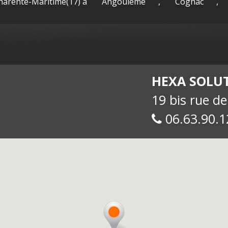
Charente-Maritime(17) à
Angoulême
,
Cognac
,
sac-
Maguy -
int
HEXA SOLU
19 bis rue d
06.63.90.1
allue
E-
soc