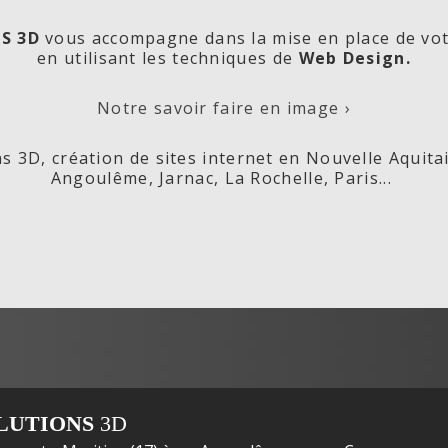
S 3D
vous accompagne dans la mise en place de vo
en utilisant les techniques de
Web Design.
orde
Les
Cré
Notre savoir faire en image ›
s 3D, création de sites internet en Nouvelle Aquita
Angoulême, Jarnac, La Rochelle, Paris...
ox,
Fleurs de
s
LUTIONS
3D